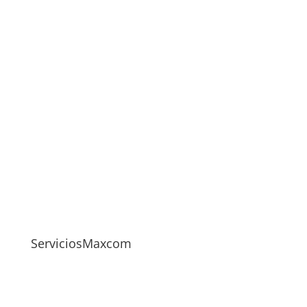
pin-up kz
pin-up kz
mostbet
pinup
pinap
Servicios
Maxcom
1win
mostbet kz
1win aviator
4era bet
pin up