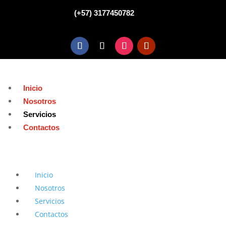
(+57) 3177450782
Inicio
Nosotros
Servicios
Contactos
Inicio
Nosotros
Servicios
Contactos