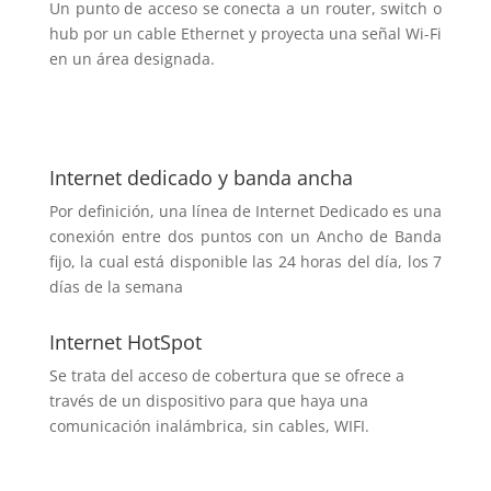
Un punto de acceso se conecta a un router, switch o
hub por un cable Ethernet y proyecta una señal Wi-Fi
en un área designada.
Internet dedicado y banda ancha
Por definición, una línea de Internet Dedicado es una
conexión entre dos puntos con un Ancho de Banda
fijo, la cual está disponible las 24 horas del día, los 7
días de la semana
Internet HotSpot
Se trata del acceso de cobertura que se ofrece a
través de un dispositivo para que haya una
comunicación inalámbrica, sin cables, WIFI.